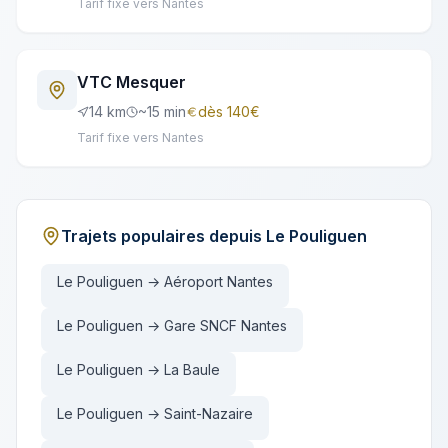
Tarif fixe vers Nantes
VTC
Mesquer
14
km
~
15
min
dès
140
€
Tarif fixe vers Nantes
Trajets populaires depuis
Le Pouliguen
Le Pouliguen → Aéroport Nantes
Le Pouliguen → Gare SNCF Nantes
Le Pouliguen → La Baule
Le Pouliguen → Saint-Nazaire