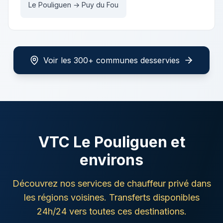
Le Pouliguen → Puy du Fou
Voir les 300+ communes desservies
VTC
Le Pouliguen
et
environs
Découvrez nos services de chauffeur privé dans
les régions voisines. Transferts disponibles
24h/24 vers toutes ces destinations.