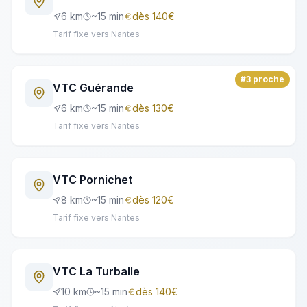
6
km
~
15
min
dès
140
€
Tarif fixe vers Nantes
#
3
proche
VTC
Guérande
6
km
~
15
min
dès
130
€
Tarif fixe vers Nantes
VTC
Pornichet
8
km
~
15
min
dès
120
€
Tarif fixe vers Nantes
VTC
La Turballe
10
km
~
15
min
dès
140
€