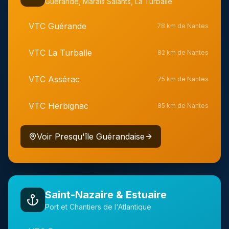
Guérande, Marais Salants, La Turballe
VTC
Guérande
78 km de Nantes
VTC
La Turballe
82 km de Nantes
VTC
Assérac
75 km de Nantes
VTC
Herbignac
85 km de Nantes
Voir
Presqu'île Guérandaise
Saint-Nazaire & Estuaire
Port et Chantiers de l'Atlantique