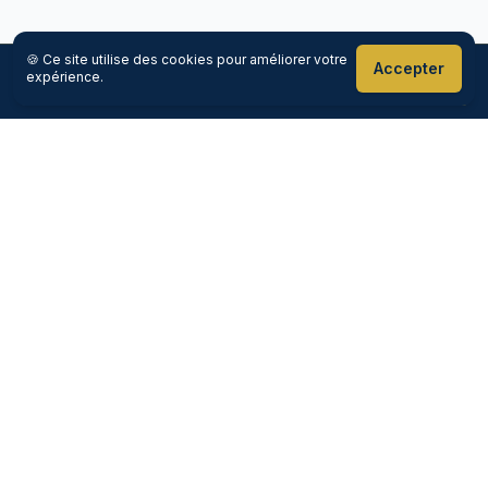
🍪 Ce site utilise des cookies pour améliorer votre
Accepter
expérience.
Réserver maintenant
Appeler
Goloire-Cab
Votre chauffeur premium en Loire-Atlantique
5
/5
—
159
avis Google
Services
Aéroport Nantes