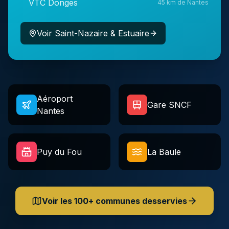
VTC
Donges
45 km de Nantes
Voir
Saint-Nazaire & Estuaire
Aéroport
Gare SNCF
Nantes
Puy du Fou
La Baule
Voir les 100+ communes desservies