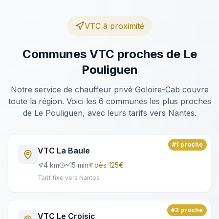
VTC à proximité
Communes VTC proches de
Le
Pouliguen
Notre service de chauffeur privé Goloire-Cab couvre
toute la région. Voici les
6
communes les plus proches
de
Le Pouliguen
, avec leurs tarifs vers Nantes.
#
1
proche
VTC
La Baule
4
km
~
15
min
dès
125
€
Tarif fixe vers Nantes
#
2
proche
VTC
Le Croisic