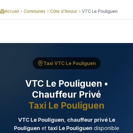
Réserver
Accueil
Communes
Côte d'Amour
VTC
Le Pouliguen
5
EVTC
24h/24
(
159
)
Accueil
Taxi VTC
Le Pouliguen
Nos Services
VTC
Le Pouliguen
•
Destinations
Chauffeur Privé
HUBS SPÉCIALISÉS
Taxi
Le Pouliguen
Aéroport Nantes
Transferts NTE 24h/24
VTC
Le Pouliguen
,
chauffeur privé
Le
Pouliguen
et
taxi
Le Pouliguen
disponible
Gare SNCF Nantes