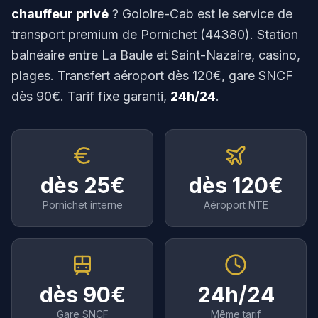
TGV Paris & connexions
chauffeur privé
? Goloire-Cab est le service de
transport premium de
Pornichet
(
44380
).
Station
Puy du Fou
balnéaire entre La Baule et Saint-Nazaire, casino,
Parc & Cinéscénie
plages.
Transfert aéroport dès
120
€, gare SNCF
Excursions & Tourisme
dès
90
€. Tarif fixe garanti,
24h/24
.
Mont Saint-Michel, châteaux, Muscadet
Communes Desservies
dès
25
€
dès
120
€
Pornichet
interne
Aéroport NTE
02 59 22 20 00
Réserver mon VTC
dès
90
€
24h/24
WhatsApp
Gare SNCF
Même tarif