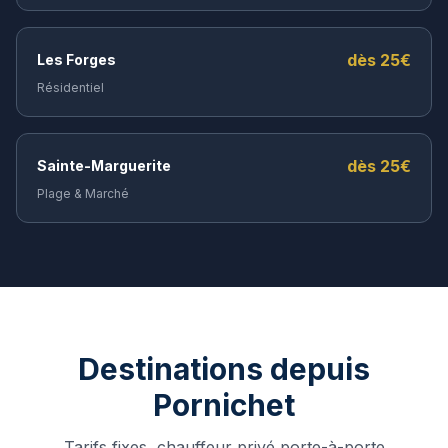
dès
25
€
Les Forges
Résidentiel
dès
25
€
Sainte-Marguerite
Plage & Marché
Destinations depuis
Pornichet
Tarifs fixes, chauffeur privé porte-à-porte