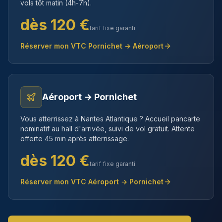
vols tôt matin (4h-7h).
dès
120
€
tarif fixe garanti
Réserver mon VTC
Pornichet
→ Aéroport
Aéroport →
Pornichet
Vous atterrissez à Nantes Atlantique ? Accueil pancarte
nominatif au hall d'arrivée, suivi de vol gratuit. Attente
offerte 45 min après atterrissage.
dès
120
€
tarif fixe garanti
Réserver mon VTC Aéroport →
Pornichet