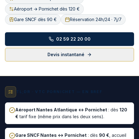
Aéroport → Pornichet dès 120 €
Gare SNCF dès 90 €
Réservation 24h/24 · 7j/7
02 59 22 20 00
Devis instantané
TL;DR ·
VTC PORNICHET — EN BREF
Aéroport Nantes Atlantique ↔
Pornichet
: dès
120
€
tarif fixe (même prix dans les deux sens).
Gare SNCF Nantes ↔
Pornichet
: dès
90
€
, accueil