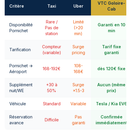
VTC Goloire-
Critère
Taxi
Uber
Cab
Rare /
Limité
Disponibilité
Garanti en 10
Pas de
(>20
Pornichet
min
station
min)
Compteur
Surge
Tarif fixe
Tarification
(variable)
pricing
garanti
Pornichet →
108-
168-192€
dès 120€ fixe
Aéroport
168€
Supplément
+30 à
Surge
Aucun (même
nuit/WE
50%
×1.5-3
prix)
Véhicule
Standard
Variable
Tesla / Kia EV6
Réservation
Pas
Confirmée
Difficile
avance
garanti
immédiatement