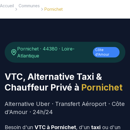
Accueil
Communes
Pornichet
Réserver
5
EVTC
24h/24
(
159
)
Pornichet
·
44380
·
Loire-
Accueil
Côte
d'Amour
Atlantique
Nos Services
VTC, Alternative Taxi &
Destinations
Chauffeur Privé à
Pornichet
HUBS SPÉCIALISÉS
Alternative Uber · Transfert Aéroport ·
Côte
Aéroport Nantes
d'Amour
· 24h/24
Transferts NTE 24h/24
Besoin d'un
VTC à
Pornichet
, d'un
taxi
ou d'un
Gare SNCF Nantes