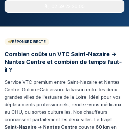
TGV Paris & connexions
02 59 22 20 00
Puy du Fou
Parc & Cinéscénie
Excursions & Tourisme
Mont Saint-Michel, châteaux, Muscadet
RÉPONSE DIRECTE
Combien coûte un VTC Saint-Nazaire →
Communes Desservies
Nantes Centre et combien de temps faut-
il ?
Service VTC premium entre Saint-Nazaire et Nantes
Centre. Goloire-Cab assure la liaison entre les deux
02 59 22 20 00
grandes villes de l'estuaire de la Loire. Idéal pour vos
déplacements professionnels, rendez-vous médicaux
Réserver mon VTC
au CHU, ou sorties culturelles. Nos chauffeurs
connaissent parfaitement les deux villes.
Le trajet
WhatsApp
Saint-Nazaire
→
Nantes Centre
couvre
60 km
en