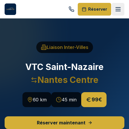
Réserver
5
EVTC
24h/24
(
159
)
Liaison Inter-Villes
Accueil
VTC
Saint-Nazaire
Nos Services
Nantes Centre
Destinations
HUBS SPÉCIALISÉS
99€
60 km
45 min
Aéroport Nantes
Transferts NTE 24h/24
Réserver maintenant
Gare SNCF Nantes