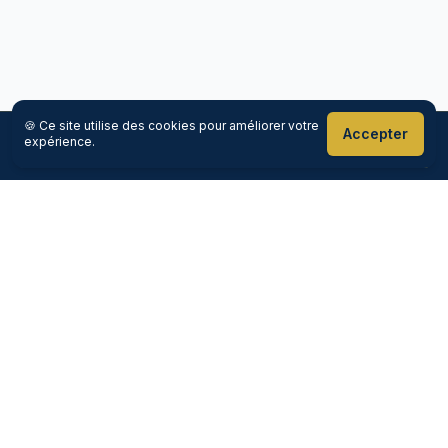
🍪 Ce site utilise des cookies pour améliorer votre
Accepter
expérience.
Réserver maintenant
Appeler
Goloire-Cab
Votre chauffeur premium en Loire-Atlantique
5
/5
—
159
avis Google