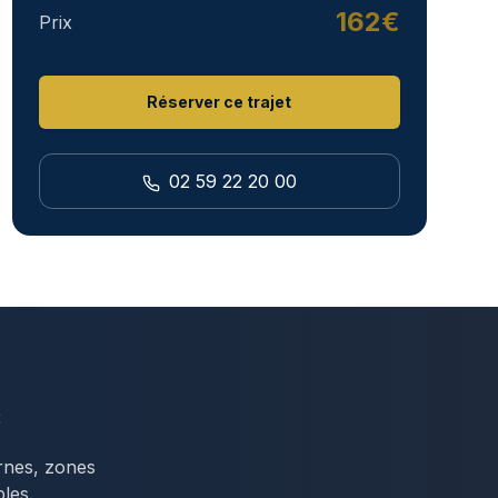
162€
Prix
Réserver ce trajet
02 59 22 20 00
c
ernes, zones
bles.