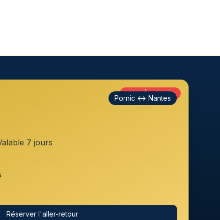
-10% Économie
Pornic
↔
Nantes
Valable 7 jours
s
Réserver l'aller-retour