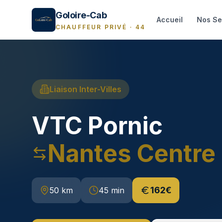
EVTC certifié · Loi Grandguillaume
24h/24 · 7j/7
Loire-Atlant
Goloire-Cab
Accueil
Nos Se
CHAUFFEUR PRIVÉ · 44
Liaison Inter-Villes
VTC
Pornic
Nantes Centre
162€
50 km
45 min