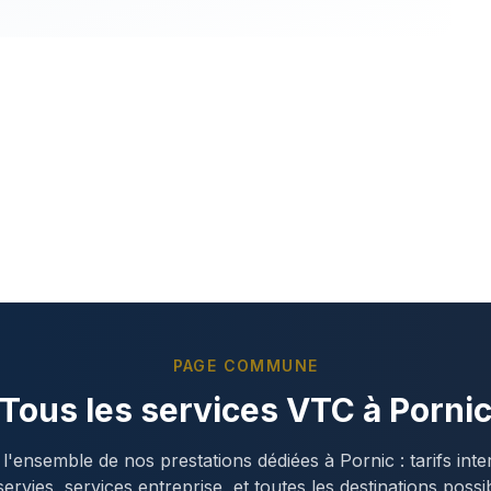
PAGE COMMUNE
Tous les services VTC à
Porni
l'ensemble de nos prestations dédiées à
Pornic
: tarifs int
ervies, services entreprise, et toutes les destinations possi