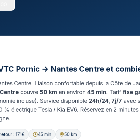
 00
TC Pornic → Nantes Centre et combien
ntes Centre. Liaison confortable depuis la Côte de Ja
 Centre
couvre
50 km
en environ
45 min
. Tarif
fixe g
onomie incluse). Service disponible
24h/24, 7j/7
avec su
100 % électrique Tesla / Kia EV6. Réservez en 2 minute
igne.
-retour : 171€
45 min
50 km