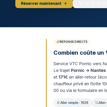
Réserver maintenant
02 59 22 20
RÉPONSE DIRECTE
Combien coûte un V
Service VTC Pornic vers Na
Le trajet
Pornic
→
Nantes
et
171€
en aller-retour (éc
chauffeur privé en flotte 
00 ou via le formulaire en l
Aller simple : 162€
Aller