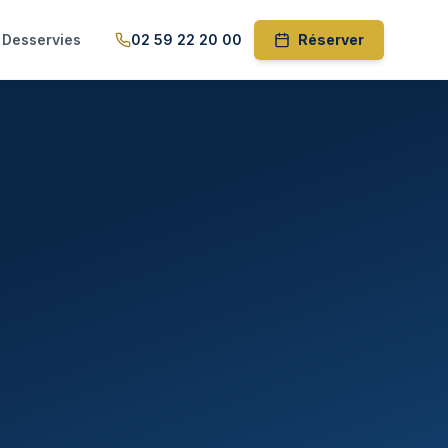
🇫🇷
5
WhatsApp
02 59 22 20 00
(
159
)
Desservies
02 59 22 20 00
Réserver