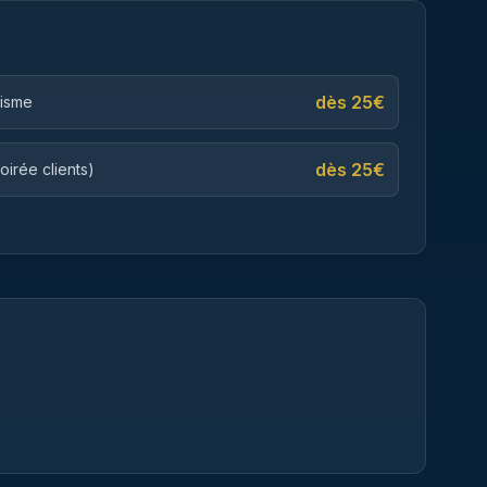
dès
25
€
tisme
dès
25
€
irée clients)