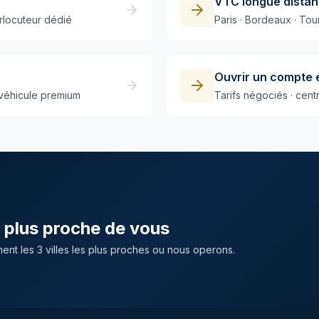
VTC longue dista
erlocuteur dédié
Paris · Bordeaux · To
Ouvrir un compte 
· véhicule premium
Tarifs négociés · centr
 plus proche de vous
nt les 3 villes les plus proches ou nous operons.