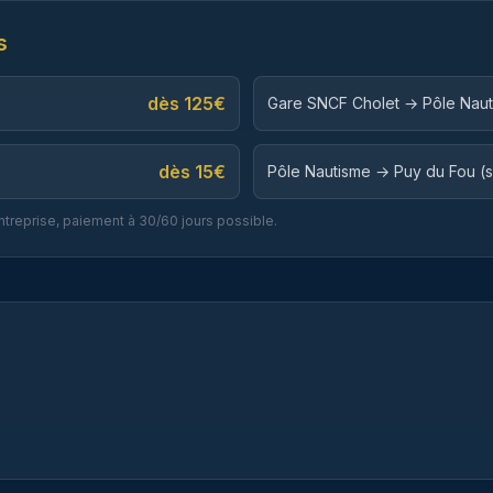
s
dès
125
€
Gare SNCF Cholet → Pôle Nau
dès
15
€
Pôle Nautisme → Puy du Fou (so
n entreprise, paiement à 30/60 jours possible.