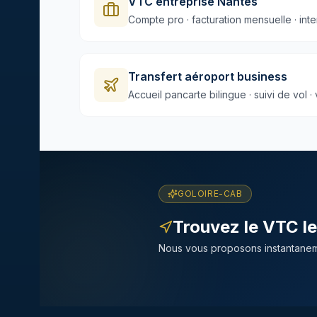
VTC entreprise Nantes
Compte pro · facturation mensuelle · int
Transfert aéroport business
Accueil pancarte bilingue · suivi de vol 
GOLOIRE-CAB
Trouvez le VTC le
Nous vous proposons instantaneme