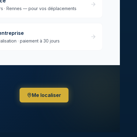
nce
urs · Rennes — pour vos déplacements
entreprise
alisation · paiement à 30 jours
Me localiser