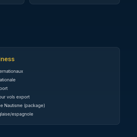
iness
ternationaux
ationale
port
our vols export
ôle Nautisme (package)
glaise/espagnole