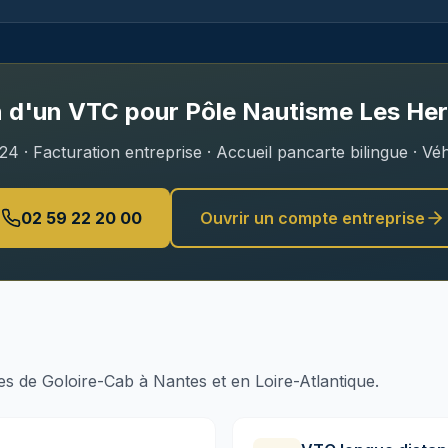
n d'un VTC pour
Pôle Nautisme Les Her
4 · Facturation entreprise · Accueil pancarte bilingue · Vé
02 59 22 20 00
Ouvrir un compte entreprise
 de Goloire-Cab à Nantes et en Loire-Atlantique.