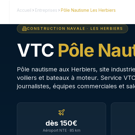
EVTC certifié · Loi Grandguillaume
24h/24 · 7j/7
Loire-Atlant
Goloire-Cab
Accueil
Entreprises
Pôle Nautisme Les Herbiers
Accueil
Nos Se
CHAUFFEUR PRIVÉ · 44
CONSTRUCTION NAVALE
·
LES HERBIERS
VTC
Pôle Nau
Pôle nautisme aux Herbiers, site indust
voiliers et bateaux à moteur. Service VTC
journalistes, équipes commerciales et sa
dès
150
€
Aéroport NTE ·
85
km