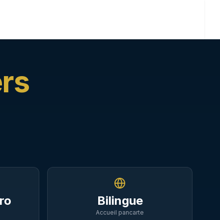
🇫🇷
5
WhatsApp
02 59 22 20 00
(
159
)
Desservies
02 59 22 20 00
Réserver
ers
ro
Bilingue
Accueil pancarte