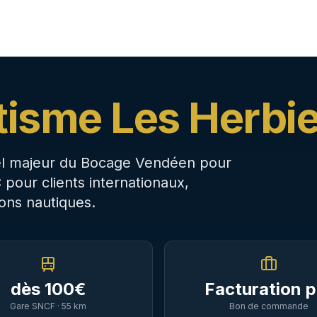
ique & Vendée littoral
rvices
Destinations
Trajets populaires
Communes 
tisme Les Herbi
riel majeur du Bocage Vendéen pour
 pour clients internationaux,
lons nautiques.
dès
100
€
Facturation p
Gare SNCF ·
55
km
Bon de commande