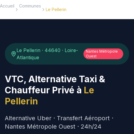
Accueil
Communes
Le Pellerin
Réserver
5
EVTC
24h/24
(
159
)
Le Pellerin
·
44640
·
Loire-
Accueil
Nantes Métropole
Ouest
Atlantique
Nos Services
VTC, Alternative Taxi &
Destinations
Chauffeur Privé à
Le
Pellerin
HUBS SPÉCIALISÉS
Aéroport Nantes
Alternative Uber · Transfert Aéroport ·
Transferts NTE 24h/24
Nantes Métropole Ouest
· 24h/24
Gare SNCF Nantes