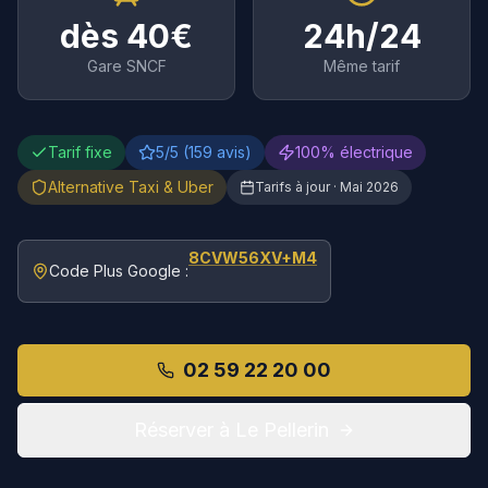
dès
40
€
24h/24
Gare SNCF
Même tarif
Tarif fixe
5/5 (159 avis)
100% électrique
Alternative Taxi & Uber
Tarifs à jour ·
Mai 2026
8CVW56XV+M4
Code Plus Google :
02 59 22 20 00
Réserver à
Le Pellerin