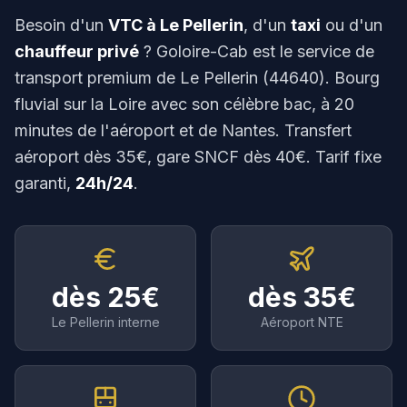
TGV Paris & connexions
Besoin d'un
VTC à
Le Pellerin
, d'un
taxi
ou d'un
chauffeur privé
? Goloire-Cab est le service de
Puy du Fou
Parc & Cinéscénie
transport premium de
Le Pellerin
(
44640
).
Bourg
fluvial sur la Loire avec son célèbre bac, à 20
Excursions & Tourisme
Mont Saint-Michel, châteaux, Muscadet
minutes de l'aéroport et de Nantes.
Transfert
aéroport dès
35
€, gare SNCF dès
40
€. Tarif fixe
garanti,
24h/24
.
Communes Desservies
02 59 22 20 00
dès
25
€
dès
35
€
Le Pellerin
interne
Aéroport NTE
Réserver mon VTC
WhatsApp