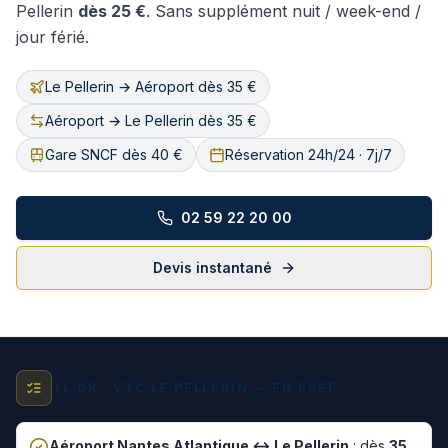
Pellerin
dès
25
€
. Sans supplément nuit / week-end /
jour férié.
Le Pellerin → Aéroport dès 35 €
Aéroport → Le Pellerin dès 35 €
Gare SNCF dès 40 €
Réservation 24h/24 · 7j/7
02 59 22 20 00
Devis instantané
TL;DR ·
VTC LE PELLERIN — EN BREF
Aéroport Nantes Atlantique ↔
Le Pellerin
: dès
35