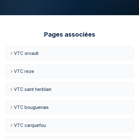
Pages associées
VTC orvault
VTC reze
VTC saint herblain
VTC bouguenais
VTC carquefou