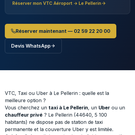
Réserver mon VTC Aéroport →
Le Pellerin
Réserver maintenant — 02 59 22 20 00
Devis WhatsApp
VTC, Taxi ou Uber à
Le Pellerin
: quelle est la
meilleure option ?
Vous cherchez un
taxi à
Le Pellerin
, un
Uber
ou un
chauffeur privé
?
Le Pellerin
(
44640
,
5 100
habitants) ne dispose pas de station de taxi
permanente et la couverture Uber y est limitée.