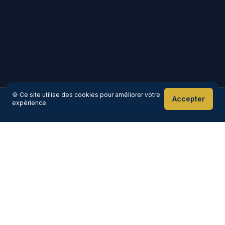
🍪 Ce site utilise des cookies pour améliorer votre
Accepter
expérience.
Réserver maintenant
Appeler
Goloire-Cab
Votre chauffeur premium en Loire-Atlantique