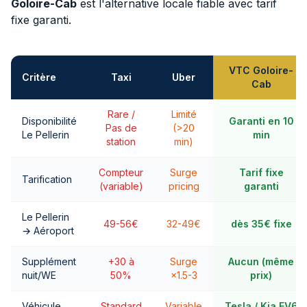
Goloire-Cab
est l'alternative locale fiable avec tarif
fixe garanti.
VTC Goloire-
Critère
Taxi
Uber
Cab
Rare /
Limité
Disponibilité
Garanti en 10
Pas de
(>20
Le Pellerin
min
station
min)
Compteur
Surge
Tarif fixe
Tarification
(variable)
pricing
garanti
Le Pellerin
49-56€
32-49€
dès 35€ fixe
→ Aéroport
Supplément
+30 à
Surge
Aucun (même
nuit/WE
50%
×1.5-3
prix)
Véhicule
Standard
Variable
Tesla / Kia EV6