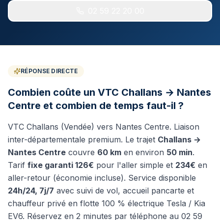
TGV Paris & connexions
02 59 22 20 00
Puy du Fou
Parc & Cinéscénie
Excursions & Tourisme
Mont Saint-Michel, châteaux, Muscadet
RÉPONSE DIRECTE
Combien coûte un VTC Challans → Nantes
Communes Desservies
Centre et combien de temps faut-il ?
VTC Challans (Vendée) vers Nantes Centre. Liaison
inter-départementale premium.
Le trajet
Challans
→
Nantes Centre
couvre
60 km
en environ
50 min
.
02 59 22 20 00
Tarif
fixe garanti
126€
pour l'aller simple et
234€
en
aller-retour (économie incluse). Service disponible
Réserver mon VTC
24h/24, 7j/7
avec suivi de vol, accueil pancarte et
chauffeur privé en flotte 100 % électrique Tesla / Kia
WhatsApp
EV6. Réservez en 2 minutes par téléphone au 02 59