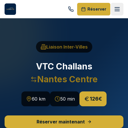
Réserver
5
EVTC
24h/24
(
159
)
Liaison Inter-Villes
Accueil
VTC
Challans
Nos Services
Nantes Centre
Destinations
HUBS SPÉCIALISÉS
126€
60 km
50 min
Aéroport Nantes
Transferts NTE 24h/24
Réserver maintenant
Gare SNCF Nantes