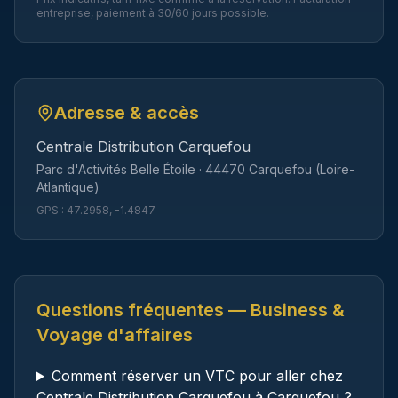
entreprise, paiement à 30/60 jours possible.
Adresse & accès
Centrale Distribution Carquefou
Parc d'Activités Belle Étoile
·
44470
Carquefou
(
Loire-
Atlantique
)
GPS :
47.2958
,
-1.4847
Questions fréquentes — Business &
Voyage d'affaires
Comment réserver un VTC pour aller chez
Centrale Distribution Carquefou à Carquefou ?