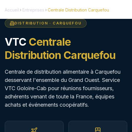
Réserver
Accueil
Entreprises
Centrale Distribution Carquefou
DISTRIBUTION
·
CARQUEFOU
5
EVTC
24h/24
(
159
)
VTC
Centrale
Accueil
Distribution Carquefou
Nos Services
Centrale de distribution alimentaire à Carquefou
desservant l'ensemble du Grand Ouest. Service
Destinations
VTC Goloire-Cab pour réunions fournisseurs,
adhérents venant de toute la France, équipes
HUBS SPÉCIALISÉS
achats et événements coopératifs.
Aéroport Nantes
Transferts NTE 24h/24
Gare SNCF Nantes