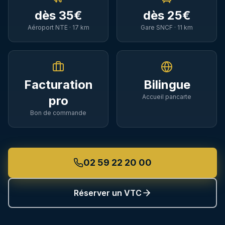
TGV Paris & connexions
dès
35
€
dès
25
€
Aéroport NTE ·
17
km
Gare SNCF ·
11
km
Puy du Fou
Parc & Cinéscénie
Excursions & Tourisme
Mont Saint-Michel, châteaux, Muscadet
Facturation
Bilingue
Accueil pancarte
pro
Communes Desservies
Bon de commande
02 59 22 20 00
02 59 22 20 00
Réserver mon VTC
Réserver un VTC
WhatsApp