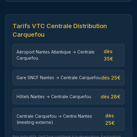
Tarifs VTC
Centrale Distribution
Carquefou
dès
Aéroport Nantes Atlantique → Centrale
Carquefou
35
€
dès
25
€
Gare SNCF Nantes → Centrale Carquefou
dès
28
€
Hôtels Nantes → Centrale Carquefou
dès
Centrale Carquefou → Centre Nantes
(meeting externe)
25
€
Prix indicatifs, tarif fixe confirmé à la réservation. Facturation