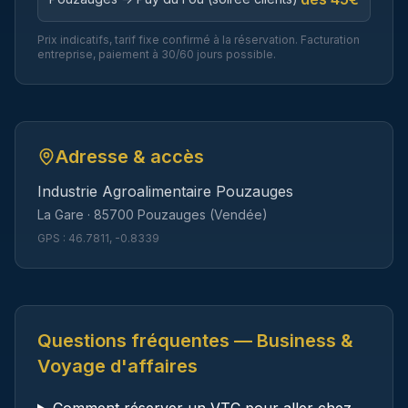
Prix indicatifs, tarif fixe confirmé à la réservation. Facturation
entreprise, paiement à 30/60 jours possible.
Adresse & accès
Industrie Agroalimentaire Pouzauges
La Gare
·
85700
Pouzauges
(
Vendée
)
GPS :
46.7811
,
-0.8339
Questions fréquentes — Business &
Voyage d'affaires