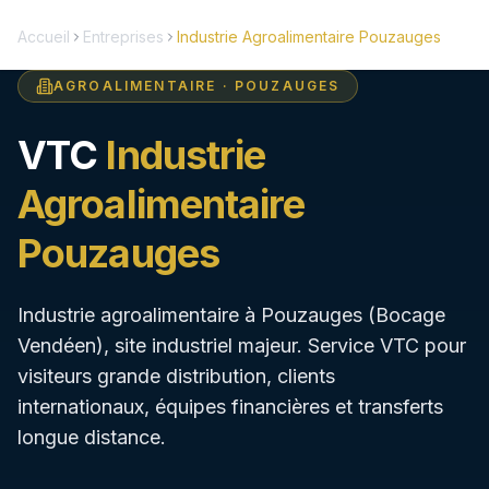
Réserver
Accueil
Entreprises
Industrie Agroalimentaire Pouzauges
AGROALIMENTAIRE
·
POUZAUGES
5
EVTC
24h/24
(
159
)
VTC
Industrie
Accueil
Agroalimentaire
Pouzauges
Nos Services
Destinations
Industrie agroalimentaire à Pouzauges (Bocage
Vendéen), site industriel majeur. Service VTC pour
HUBS SPÉCIALISÉS
visiteurs grande distribution, clients
internationaux, équipes financières et transferts
Aéroport Nantes
Transferts NTE 24h/24
longue distance.
Gare SNCF Nantes