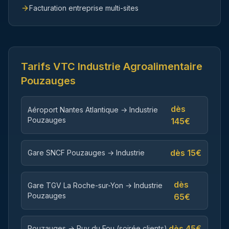
Facturation entreprise multi-sites
Tarifs VTC
Industrie Agroalimentaire
Pouzauges
dès
Aéroport Nantes Atlantique → Industrie
Pouzauges
145
€
dès
15
€
Gare SNCF Pouzauges → Industrie
dès
Gare TGV La Roche-sur-Yon → Industrie
Pouzauges
65
€
dès
45
€
Pouzauges → Puy du Fou (soirée clients)