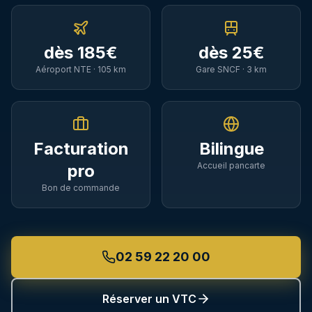
TGV Paris & connexions
Puy du Fou
dès
185
€
dès
25
€
Parc & Cinéscénie
Aéroport NTE ·
105
km
Gare SNCF ·
3
km
Excursions & Tourisme
Mont Saint-Michel, châteaux, Muscadet
Communes Desservies
Facturation
Bilingue
Accueil pancarte
pro
Bon de commande
02 59 22 20 00
02 59 22 20 00
Réserver mon VTC
Réserver un VTC
WhatsApp